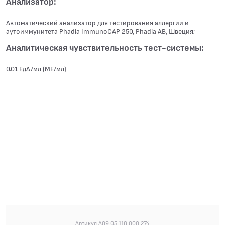
Анализатор:
Автоматический анализатор для тестирования аллергии и
аутоиммунитета Phadia ImmunoCAP 250, Phadia АВ, Швеция;
Аналитическая чувствительность тест-системы:
0.01 ЕдА/мл (МЕ/мл)
Артикул A09.05.118.000.274