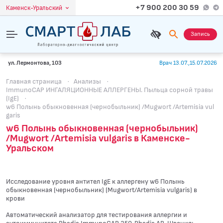
+7 900 200 30 59
Каменск-Уральский
Запись
ул. Лермонтова, 103
Врач 13.07.,15.07.2026
Главная страница
·
Анализы
·
ImmunoCAP ИНГАЛЯЦИОННЫЕ АЛЛЕРГЕНЫ. Пыльца сорной травы
(IgE)
·
w6 Полынь обыкновенная (чернобыльник) /Mugwort /Artemisia vul
garis
w6 Полынь обыкновенная (чернобыльник)
/Mugwort /Artemisia vulgaris в Каменске-
Уральском
Исследование уровня антител IgE к аллергену w6 Полынь
обыкновенная (чернобыльник) (Mugwort/Artemisia vulgaris) в
крови
Автоматический анализатор для тестирования аллергии и