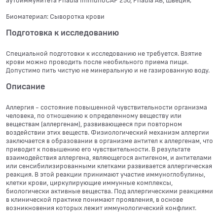
аутоиммунитета Phadia ImmunoCAP 250, Phadia АВ, Швеция;
Биоматериал: Сыворотка крови
Подготовка к исследованию
Специальной подготовки к исследованию не требуется. Взятие
крови можно проводить после необильного приема пищи.
Допустимо пить чистую не минеральную и не газированную воду.
Описание
Аллергия - состояние повышенной чувствительности организма
человека, по отношению к определенному веществу или
веществам (аллергенам), развивающееся при повторном
воздействии этих веществ. Физиологический механизм аллергии
заключается в образовании в организме антител к аллергенам, что
приводит к повышению его чувствительности. В результате
взаимодействия аллергена, являющегося антигеном, и антителами
или сенсибилизированными клетками развивается аллергическая
реакция. В этой реакции принимают участие иммуноглобулины,
клетки крови, циркулирующие иммунные комплексы,
биологически активные вещества. Под аллергическими реакциями
в клинической практике понимают проявления, в основе
возникновения которых лежит иммунологический конфликт.