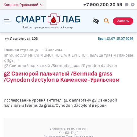
+7 900 200 30 59
Каменск-Уральский
Запись
ул. Лермонтова, 103
Врач 13.07.,15.07.2026
Главная страница
·
Анализы
·
ImmunoCAP ИНГАЛЯЦИОННЫЕ АЛЛЕРГЕНЫ. Пыльца трав и злаковы
х (IgE)
·
g2 Свинорой пальчатый /Bermuda grass /Cynodon dactylon
g2 Свинорой пальчатый /Bermuda grass
/Cynodon dactylon в Каменске-Уральском
Исследование уровня антител IgE к аллергену g2 Свинорой
пальчатый (Bermuda grass/Cynodon dactylon) в крови
Артикул A09.05.118.216
Код 53-E-g2
Биоматериал Сыворотка крови