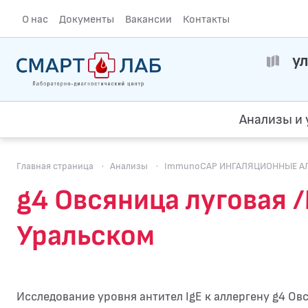
О нас
Документы
Вакансии
Контакты
ул
Анализы и 
Главная страница
·
Анализы
·
ImmunoCAP ИНГАЛЯЦИОННЫЕ АЛЛЕ
g4 Овсяница луговая /
Уральском
Исследование уровня антител IgE к аллергену g4 Овс