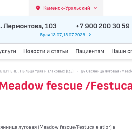
Каменск-Уральский
. Лермонтова, 103
+7 900 200 30 59
Врач 13.07.,15.07.2026
услуги
Новости и статьи
Пациентам
Наши с
РГЕНЫ. Пыльца трав и злаковых (IgE)
·
g4 Овсяница луговая /Meado
Meadow fescue /Festuca 
янница луговая (Meadow fescue/Festuca elatior) в