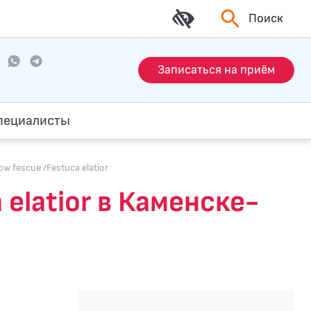
Поиск
Записаться на приём
пециалисты
w fescue /Festuca elatior
elatior в Каменске-