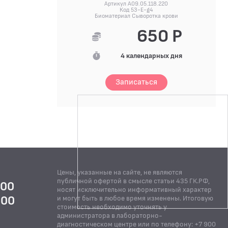
Артикул A09.05.118.220
Код 53-E-g4
Биоматериал Сыворотка крови
650 Р
4 календарных дня
Записаться
Цены, указанные на сайте, не являются
публичной офертой в смысле статьи 435 ГК.РФ,
:00
носят исключительно информативный характер
:00
и могут быть в любое время изменены. Итоговую
стоимость необходимо уточнять у
Й
администратора в лабораторно-
диагностическом центре или по телефону: +7 900