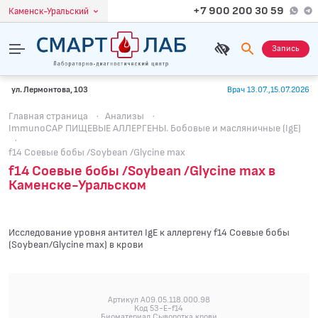
+7 900 200 30 59
Каменск-Уральский
Запись
ул. Лермонтова, 103
Врач 13.07.,15.07.2026
Главная страница
·
Анализы
·
ImmunoCAP ПИЩЕВЫЕ АЛЛЕРГЕНЫ. Бобовые и масляничные (IgE)
·
f14 Соевые бобы /Soybean /Glycine max
f14 Соевые бобы /Soybean /Glycine max в
Каменске-Уральском
Исследование уровня антител IgE к аллергену f14 Соевые бобы
(Soybean/Glycine max) в крови
Артикул A09.05.118.000.98
Код 53-E-f14
Биоматериал Сыворотка крови