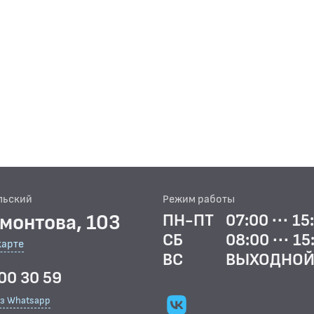
льский
Режим работы
рмонтова, 103
ПН-ПТ
07:00 ··· 15
СБ
08:00 ··· 15
карте
ВС
ВЫХОДНО
00 30 59
ез Whatsapp