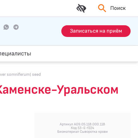
Поиск
Записаться на приём
пециалисты
ver somniferum) seed
 Каменске-Уральском
Артикул A09.05.118.000.118
Код 53-E-f224
Биоматериал Сыворотка крови