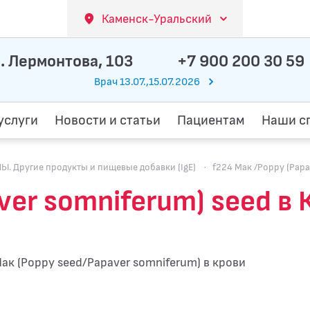
Каменск-Уральский
. Лермонтова, 103
+7 900 200 30 59
Врач 13.07.,15.07.2026
услуги
Новости и статьи
Пациентам
Наши с
 Другие продукты и пищевые добавки (IgE)
·
f224 Мак /Poppy (Papa
aver somniferum) seed в
ак (Poppy seed/Papaver somniferum) в крови