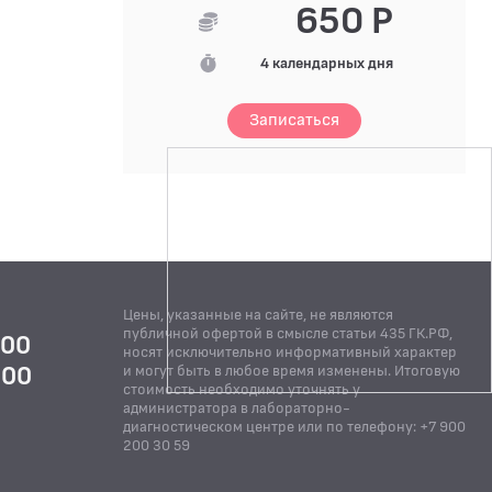
650 Р
4 календарных дня
Записаться
Цены, указанные на сайте, не являются
публичной офертой в смысле статьи 435 ГК.РФ,
:00
носят исключительно информативный характер
:00
и могут быть в любое время изменены. Итоговую
стоимость необходимо уточнять у
Й
администратора в лабораторно-
диагностическом центре или по телефону: +7 900
200 30 59