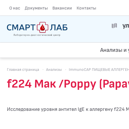
О нас
Документы
Вакансии
Контакты
ул
Анализы и 
Главная страница
·
Анализы
·
ImmunoCAP ПИЩЕВЫЕ АЛЛЕРГЕНЫ.
f224 Мак /Poppy (Pap
Исследование уровня антител IgE к аллергену f224 М