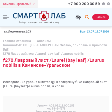
+7 900 200 30 59
Каменск-Уральский
Запись
ул. Лермонтова, 103
Врач 13.07.,15.07.2026
Главная страница
·
Анализы
·
ImmunoCAP ПИЩЕВЫЕ АЛЛЕРГЕНЫ. Зелень, приправы и пряности
(IgE)
·
f278 Лавровый лист /Laurel (bay leaf) /Laurus nobilis
f278 Лавровый лист /Laurel (bay leaf) /Laurus
nobilis в Каменске-Уральском
Исследование уровня антител IgE к аллергену f278 Лавровый лист
(Laurel (bay leaf)/Laurus nobilis) в крови
Артикул A09.05.118.000.153
Код 53-E-f278
Биоматериал Сыворотка крови