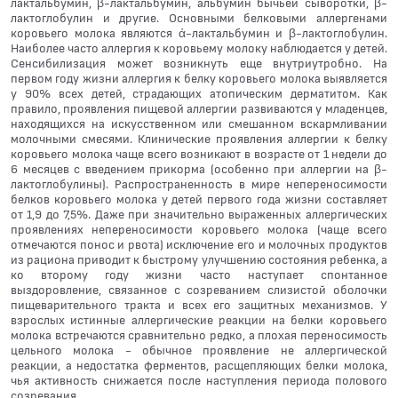
лактальбумин, β-лактальбумин, альбумин бычьей сыворотки, β-
лактоглобулин и другие. Основными белковыми аллергенами
коровьего молока являются ά-лактальбумин и β-лактоглобулин.
Наиболее часто аллергия к коровьему молоку наблюдается у детей.
Сенсибилизация может возникнуть еще внутриутробно. На
первом году жизни аллергия к белку коровьего молока выявляется
у 90% всех детей, страдающих атопическим дерматитом. Как
правило, проявления пищевой аллергии развиваются у младенцев,
находящихся на искусственном или смешанном вскармливании
молочными смесями. Клинические проявления аллергии к белку
коровьего молока чаще всего возникают в возрасте от 1 недели до
6 месяцев с введением прикорма (особенно при аллергии на β-
лактоглобулины). Распространенность в мире непереносимости
белков коровьего молока у детей первого года жизни составляет
от 1,9 до 7,5%. Даже при значительно выраженных аллергических
проявлениях непереносимости коровьего молока (чаще всего
отмечаются понос и рвота) исключение его и молочных продуктов
из рациона приводит к быстрому улучшению состояния ребенка, а
ко второму году жизни часто наступает спонтанное
выздоровление, связанное с созреванием слизистой оболочки
пищеварительного тракта и всех его защитных механизмов. У
взрослых истинные аллергические реакции на белки коровьего
молока встречаются сравнительно редко, а плохая переносимость
цельного молока - обычное проявление не аллергической
реакции, а недостатка ферментов, расщепляющих белки молока,
чья активность снижается после наступления периода полового
созревания.