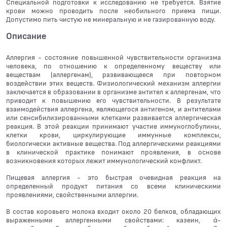
Специальной подготовки к исследованию не требуется. Взятие
крови можно проводить после необильного приема пищи.
Допустимо пить чистую не минеральную и не газированную воду.
Описание
Аллергия - состояние повышенной чувствительности организма
человека, по отношению к определенному веществу или
веществам (аллергенам), развивающееся при повторном
воздействии этих веществ. Физиологический механизм аллергии
заключается в образовании в организме антител к аллергенам, что
приводит к повышению его чувствительности. В результате
взаимодействия аллергена, являющегося антигеном, и антителами
или сенсибилизированными клетками развивается аллергическая
реакция. В этой реакции принимают участие иммуноглобулины,
клетки крови, циркулирующие иммунные комплексы,
биологически активные вещества. Под аллергическими реакциями
в клинической практике понимают проявления, в основе
возникновения которых лежит иммунологический конфликт.
Пищевая аллергия - это быстрая очевидная реакция на
определенный продукт питания со всеми клиническими
проявлениями, свойственными аллергии.
В состав коровьего молока входит около 20 белков, обладающих
выраженными аллергенными свойствами: казеин, ά-