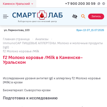
+7 900 200 30 59
Каменск-Уральский
Запись
ул. Лермонтова, 103
Врач 13.07.,15.07.2026
Главная страница
·
Анализы
·
ImmunoCAP ПИЩЕВЫЕ АЛЛЕРГЕНЫ. Молоко и молочные продукты
(IgE)
·
f2 Молоко коровье /Milk
f2 Молоко коровье /Milk в Каменске-
Уральском
Исследование уровня антител IgE к аллергену f2 Молоко коровье
(Milk) в крови
Биоматериал: Сыворотка крови
Подготовка к исследованию