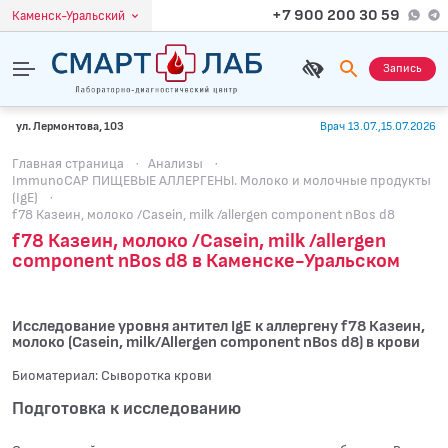
+7 900 200 30 59
Каменск-Уральский
Запись
ул. Лермонтова, 103
Врач 13.07.,15.07.2026
Главная страница
·
Анализы
·
ImmunoCAP ПИЩЕВЫЕ АЛЛЕРГЕНЫ. Молоко и молочные продукты
(IgE)
·
f78 Казеин, молоко /Casein, milk /allergen component nBos d8
f78 Казеин, молоко /Casein, milk /allergen
component nBos d8 в Каменске-Уральском
Исследование уровня антител IgE к аллергену f78 Казеин,
молоко (Casein, milk/Allergen component nBos d8) в крови
Биоматериал: Сыворотка крови
Подготовка к исследованию