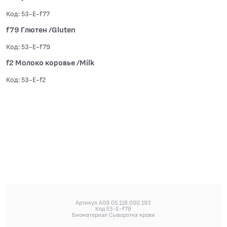
Код: 53-E-f77
f79 Глютен /Gluten
Код: 53-E-f79
f2 Молоко коровье /Milk
Код: 53-E-f2
Артикул A09.05.118.000.193
Код 53-E-f78
Биоматериал Сыворотка крови