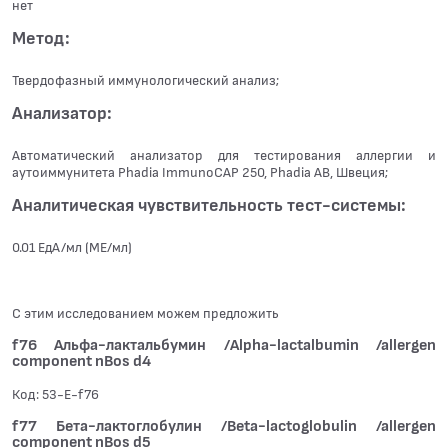
нет
Метод:
Твердофазный иммунологический анализ;
Анализатор:
Автоматический анализатор для тестирования аллергии и
аутоиммунитета Phadia ImmunoCAP 250, Phadia АВ, Швеция;
Аналитическая чувствительность тест-системы:
0.01 ЕдА/мл (МЕ/мл)
С этим исследованием можем предложить
f76 Альфа-лактальбумин /Alpha-lactalbumin /allergen
component nBos d4
Код: 53-E-f76
f77 Бета-лактоглобулин /Beta-lactoglobulin /allergen
component nBos d5