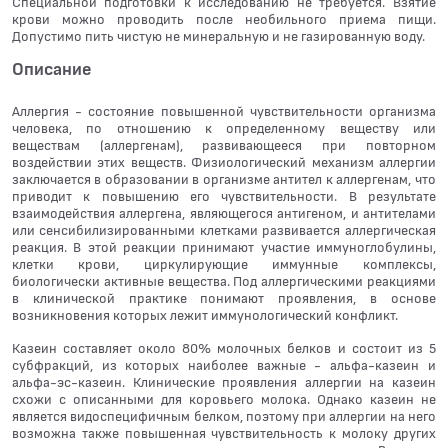
Специальной подготовки к исследованию не требуется. Взятие
крови можно проводить после необильного приема пищи.
Допустимо пить чистую не минеральную и не газированную воду.
Описание
Аллергия - состояние повышенной чувствительности организма
человека, по отношению к определенному веществу или
веществам (аллергенам), развивающееся при повторном
воздействии этих веществ. Физиологический механизм аллергии
заключается в образовании в организме антител к аллергенам, что
приводит к повышению его чувствительности. В результате
взаимодействия аллергена, являющегося антигеном, и антителами
или сенсибилизированными клетками развивается аллергическая
реакция. В этой реакции принимают участие иммуноглобулины,
клетки крови, циркулирующие иммунные комплексы,
биологически активные вещества. Под аллергическими реакциями
в клинической практике понимают проявления, в основе
возникновения которых лежит иммунологический конфликт.
Казеин составляет около 80% молочных белков и состоит из 5
субфракций, из которых наиболее важные - альфа-казеин и
альфа-эс-казеин. Клинические проявления аллергии на казеин
схожи с описанными для коровьего молока. Однако казеин не
является видоспецифичным белком, поэтому при аллергии на него
возможна также повышенная чувствительность к молоку других