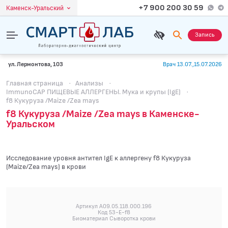
+7 900 200 30 59
Каменск-Уральский
Запись
ул. Лермонтова, 103
Врач 13.07.,15.07.2026
Главная страница
·
Анализы
·
ImmunoCAP ПИЩЕВЫЕ АЛЛЕРГЕНЫ. Мука и крупы (IgE)
·
f8 Кукуруза /Maize /Zea mays
f8 Кукуруза /Maize /Zea mays в Каменске-
Уральском
Исследование уровня антител IgE к аллергену f8 Кукуруза
(Maize/Zea mays) в крови
Артикул A09.05.118.000.196
Код 53-E-f8
Биоматериал Сыворотка крови