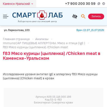
+7 900 200 30 59
Каменск-Уральский
Запись
ул. Лермонтова, 103
Врач 13.07.,15.07.2026
Главная страница
·
Анализы
·
ImmunoCAP ПИЩЕВЫЕ АЛЛЕРГЕНЫ. Мясо и птица (IgE )
·
f83 Мясо курицы (цыпленкa) /Chicken meat
f83 Мясо курицы (цыпленкa) /Chicken meat в
Каменске-Уральском
Исследование уровня антител IgE к аллергену f83 Мясо курицы
(цыпленкa) (Chicken meat) в крови
Артикул A09.05.118.000.198
Код 53-E-f83
Биоматериал Сыворотка крови