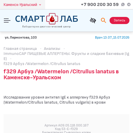
+7 900 200 30 59
Каменск-Уральский
Запись
ул. Лермонтова, 103
Врач 13.07.,15.07.2026
Главная страница
·
Анализы
·
ImmunoCAP ПИЩЕВЫЕ АЛЛЕРГЕНЫ. Фрукты и сладкие бахчевые (Ig
E)
·
f329 Арбуз /Watermelon /Citrullus lanatus
f329 Арбуз /Watermelon /Citrullus lanatus в
Каменске-Уральском
Исследование уровня антител IgE к аллергену f329 Арбуз
(Watermelon/Citrullus lanatus, Citrullus vulgaris) в крови
Артикул A09.05.118.000.167
Код 53-E-f329
Биоматериал Сыворотка крови