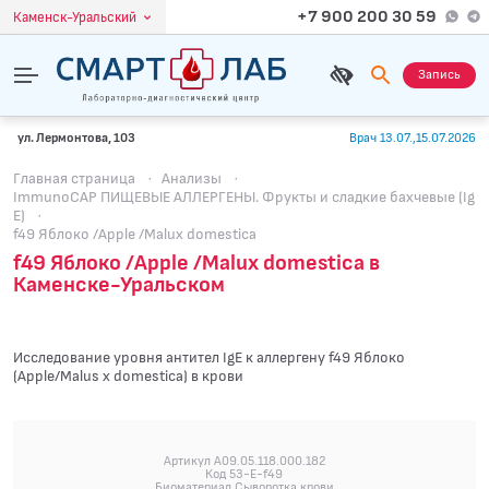
+7 900 200 30 59
Каменск-Уральский
Запись
ул. Лермонтова, 103
Врач 13.07.,15.07.2026
Главная страница
·
Анализы
·
ImmunoCAP ПИЩЕВЫЕ АЛЛЕРГЕНЫ. Фрукты и сладкие бахчевые (Ig
E)
·
f49 Яблоко /Apple /Malux domestica
f49 Яблоко /Apple /Malux domestica в
Каменске-Уральском
Исследование уровня антител IgE к аллергену f49 Яблоко
(Apple/Malus x domestica) в крови
Артикул A09.05.118.000.182
Код 53-E-f49
Биоматериал Сыворотка крови