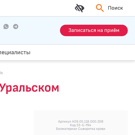
Поиск
Записаться на приём
пециалисты
is
-Уральском
Артикул A09.05.118.000.208
Код 53-E-f94
Биоматериал Сыворотка крови