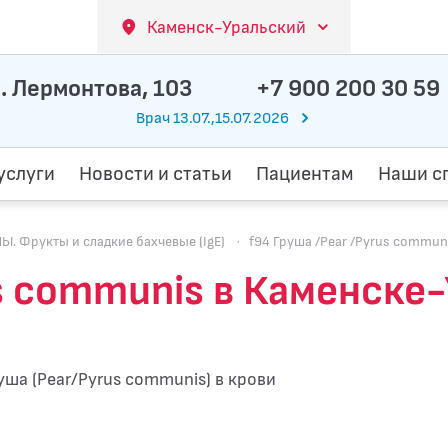
Каменск-Уральский
. Лермонтова, 103
+7 900 200 30 59
Врач 13.07.,15.07.2026
услуги
Новости и статьи
Пациентам
Наши с
 Фрукты и сладкие бахчевые (IgE)
·
f94 Груша /Pear /Pyrus commun
us communis в Каменске
уша (Pear/Pyrus communis) в крови