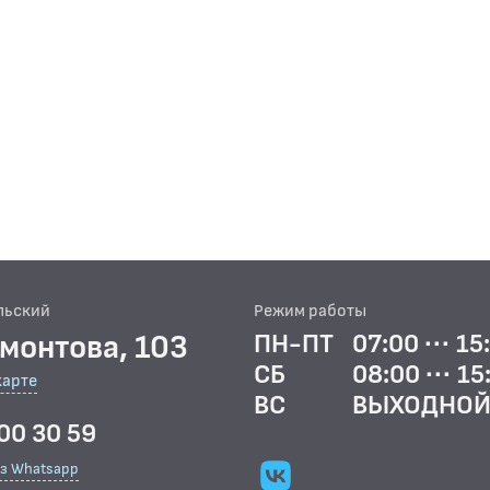
льский
Режим работы
рмонтова, 103
ПН-ПТ
07:00 ··· 15
СБ
08:00 ··· 15
карте
ВС
ВЫХОДНО
00 30 59
ез Whatsapp