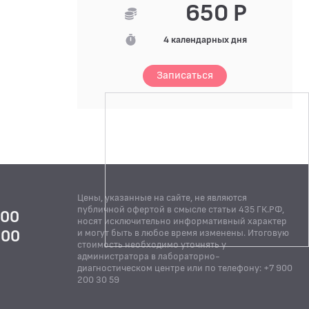
650 Р
4 календарных дня
Записаться
Цены, указанные на сайте, не являются
публичной офертой в смысле статьи 435 ГК.РФ,
:00
носят исключительно информативный характер
:00
и могут быть в любое время изменены. Итоговую
стоимость необходимо уточнять у
Й
администратора в лабораторно-
диагностическом центре или по телефону: +7 900
200 30 59