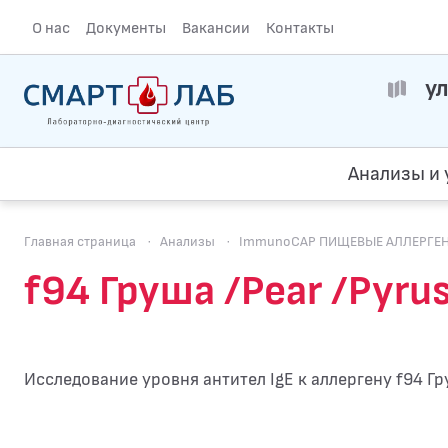
О нас
Документы
Вакансии
Контакты
ул
Анализы и 
Главная страница
·
Анализы
·
ImmunoCAP ПИЩЕВЫЕ АЛЛЕРГЕНЫ.
f94 Груша /Pear /Pyr
Исследование уровня антител IgE к аллергену f94 Гр