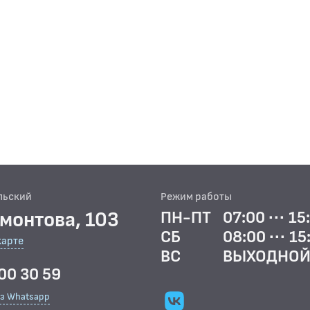
льский
Режим работы
рмонтова, 103
ПН-ПТ
07:00 ··· 15
СБ
08:00 ··· 15
карте
ВС
ВЫХОДНО
00 30 59
ез Whatsapp