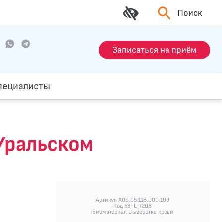
Поиск
Записаться на приём
пециалисты
-Уральском
Артикул A09.05.118.000.109
Код 53-E-f208
Биоматериал Сыворотка крови