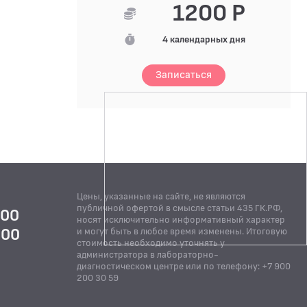
1200 Р
4 календарных дня
Записаться
Цены, указанные на сайте, не являются
публичной офертой в смысле статьи 435 ГК.РФ,
:00
носят исключительно информативный характер
:00
и могут быть в любое время изменены. Итоговую
стоимость необходимо уточнять у
Й
администратора в лабораторно-
диагностическом центре или по телефону: +7 900
200 30 59