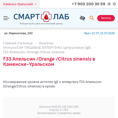
+7 900 200 30 59
Каменск-Уральский
Запись
ул. Лермонтова, 103
Врач 13.07.,15.07.2026
Главная страница
·
Анализы
·
ImmunoCAP ПИЩЕВЫЕ АЛЛЕРГЕНЫ. Цитрусовые (IgE)
·
f33 Апельсин /Orange /Citrus sinensis
f33 Апельсин /Orange /Citrus sinensis в
Каменске-Уральском
Исследование уровня антител IgE к аллергену f33 Апельсин
(Orange/Citrus sinensis) в крови
Артикул A09.05.118.000.168
Код 53-E-f33
Биоматериал Сыворотка крови