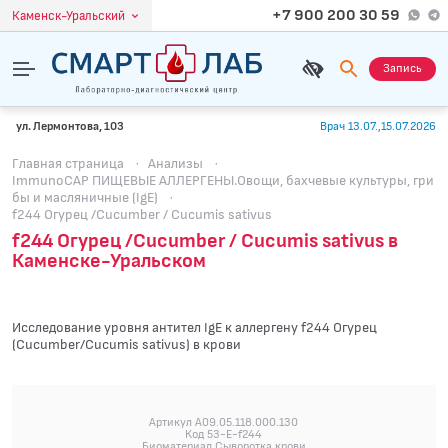
+7 900 200 30 59
Каменск-Уральский
Запись
ул. Лермонтова, 103
Врач 13.07.,15.07.2026
Главная страница
·
Анализы
·
ImmunoCAP ПИЩЕВЫЕ АЛЛЕРГЕНЫ.Овощи, бахчевые культуры, гри
бы и масляничные (IgE)
·
f244 Огурец /Cucumber / Cucumis sativus
f244 Огурец /Cucumber / Cucumis sativus в
Каменске-Уральском
Исследование уровня антител IgE к аллергену f244 Огурец
(Cucumber/Cucumis sativus) в крови
Артикул A09.05.118.000.130
Код 53-E-f244
Биоматериал Сыворотка крови