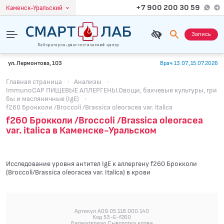
+7 900 200 30 59
Каменск-Уральский
Запись
ул. Лермонтова, 103
Врач 13.07.,15.07.2026
Главная страница
·
Анализы
·
ImmunoCAP ПИЩЕВЫЕ АЛЛЕРГЕНЫ.Овощи, бахчевые культуры, гри
бы и масляничные (IgE)
·
f260 Брокколи /Broccoli /Brassica oleoracea var. italica
f260 Брокколи /Broccoli /Brassica oleoracea
var. italica в Каменске-Уральском
Исследование уровня антител IgE к аллергену f260 Брокколи
(Broccoli/Brassica oleoracea var. Italica) в крови
Артикул A09.05.118.000.140
Код 53-E-f260
Биоматериал Сыворотка крови