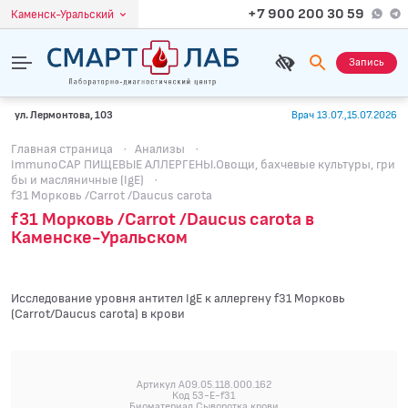
+7 900 200 30 59
Каменск-Уральский
Запись
ул. Лермонтова, 103
Врач 13.07.,15.07.2026
Главная страница
·
Анализы
·
ImmunoCAP ПИЩЕВЫЕ АЛЛЕРГЕНЫ.Овощи, бахчевые культуры, гри
бы и масляничные (IgE)
·
f31 Морковь /Carrot /Daucus carota
f31 Морковь /Carrot /Daucus carota в
Каменске-Уральском
Исследование уровня антител IgE к аллергену f31 Морковь
(Carrot/Daucus carota) в крови
Артикул A09.05.118.000.162
Код 53-E-f31
Биоматериал Сыворотка крови