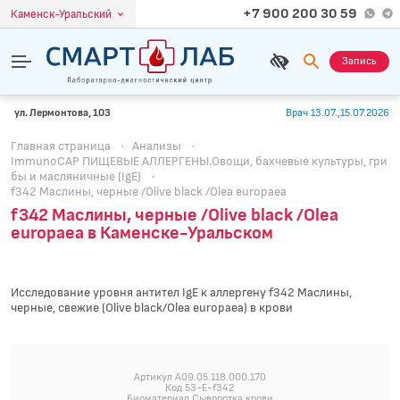
+7 900 200 30 59
Каменск-Уральский
Запись
ул. Лермонтова, 103
Врач 13.07.,15.07.2026
Главная страница
·
Анализы
·
ImmunoCAP ПИЩЕВЫЕ АЛЛЕРГЕНЫ.Овощи, бахчевые культуры, гри
бы и масляничные (IgE)
·
f342 Маслины, черные /Olive black /Olea europaea
f342 Маслины, черные /Olive black /Olea
europaea в Каменске-Уральском
Исследование уровня антител IgE к аллергену f342 Маслины,
черные, свежие (Olive black/Olea europaea) в крови
Артикул A09.05.118.000.170
Код 53-E-f342
Биоматериал Сыворотка крови