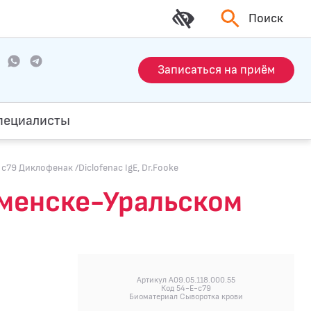
Поиск
Записаться на приём
пециалисты
c79 Диклофенак /Diclofenac IgE, Dr.Fooke
Каменске-Уральском
Артикул A09.05.118.000.55
Код 54-E-c79
Биоматериал Сыворотка крови