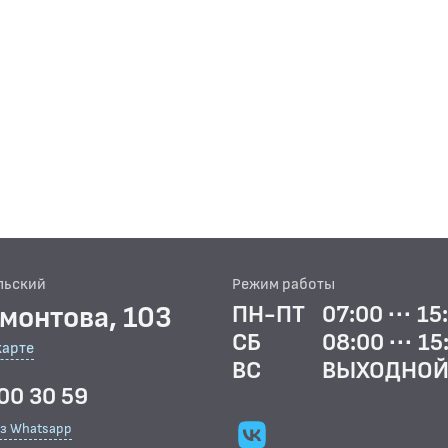
льский
Режим работы
рмонтова, 103
ПН-ПТ
07:00 ··· 15
СБ
08:00 ··· 15
карте
ВС
ВЫХОДНО
00 30 59
ез Whatsapp