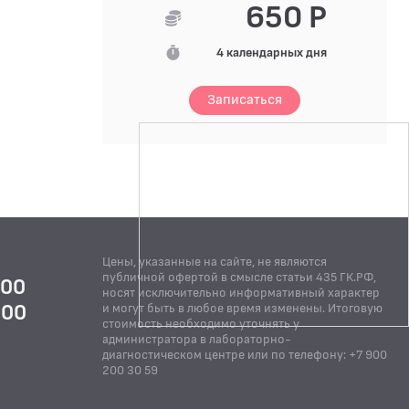
650 Р
4 календарных дня
Записаться
Цены, указанные на сайте, не являются
публичной офертой в смысле статьи 435 ГК.РФ,
:00
носят исключительно информативный характер
:00
и могут быть в любое время изменены. Итоговую
стоимость необходимо уточнять у
Й
администратора в лабораторно-
диагностическом центре или по телефону: +7 900
200 30 59