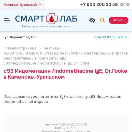
+7 900 200 30 59
Каменск-Уральский
Запись
ул. Лермонтова, 103
Врач 13.07.,15.07.2026
Главная страница
·
Анализы
·
ЛЕКАРСТВЕННЫЕ АЛЛЕРГЕНЫ. Анальгетики и нестероидные против
овоспалительные препараты (IgE)
·
c93 Индометацин /Indomethacine IgE, Dr.Fooke
c93 Индометацин /Indomethacine IgE, Dr.Fooke
в Каменске-Уральском
Исследование уровня антител IgE к аллергену c93 Индометацин
(Indomethacine) в крови
Артикул A09.05.118.000.72
Код 54-E-c93
Биоматериал Сыворотка крови