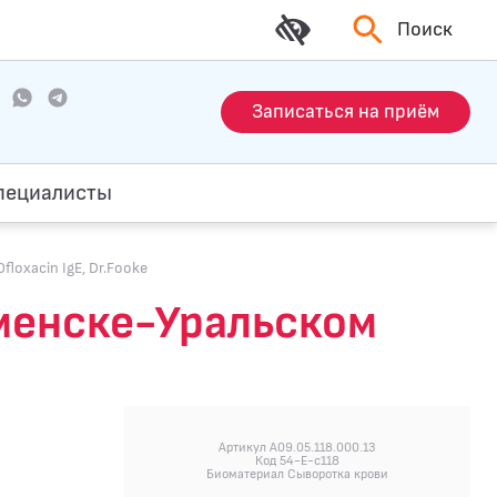
Поиск
Записаться на приём
пециалисты
loxacin IgE, Dr.Fooke
Каменске-Уральском
Артикул A09.05.118.000.13
Код 54-E-c118
Биоматериал Сыворотка крови