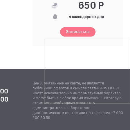
650 Р
4 календарных дня
Записаться
Цены, указанные на сайте, не являются
публичной офертой в смысле статьи 435 ГК.РФ,
:00
носят исключительно информативный характер
:00
и могут быть в любое время изменены. Итоговую
стоимость необходимо уточнять у
Й
администратора в лабораторно-
диагностическом центре или по телефону: +7 900
200 30 59