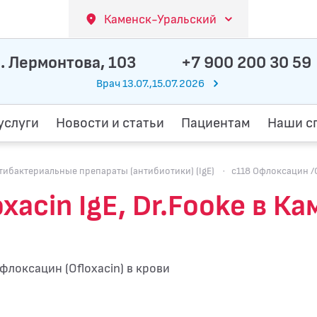
Каменск-Уральский
. Лермонтова, 103
+7 900 200 30 59
Врач 13.07.,15.07.2026
услуги
Новости и статьи
Пациентам
Наши с
бактериальные препараты (антибиотики) (IgE)
·
c118 Офлоксацин /Of
xacin IgE, Dr.Fooke в 
флоксацин (Ofloxacin) в крови