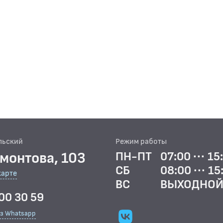
льский
Режим работы
рмонтова, 103
ПН-ПТ
07:00 ··· 15
СБ
08:00 ··· 15
карте
ВС
ВЫХОДНО
00 30 59
ез Whatsapp