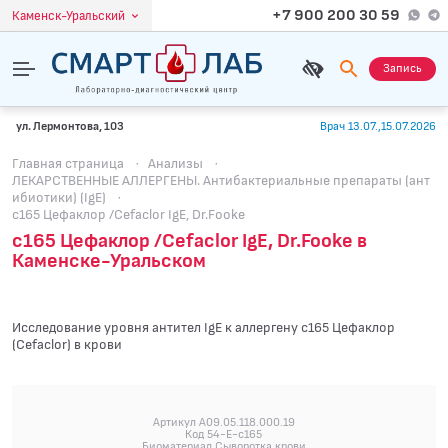
+7 900 200 30 59
Каменск-Уральский
Запись
ул. Лермонтова, 103
Врач 13.07.,15.07.2026
Главная страница
·
Анализы
·
ЛЕКАРСТВЕННЫЕ АЛЛЕРГЕНЫ. Антибактериальные препараты (ант
ибиотики) (IgE)
·
c165 Цефаклор /Cefaclor IgE, Dr.Fooke
c165 Цефаклор /Cefaclor IgE, Dr.Fooke в
Каменске-Уральском
Исследование уровня антител IgE к аллергену c165 Цефаклор
(Cefaclor) в крови
Артикул A09.05.118.000.19
Код 54-E-c165
Биоматериал Сыворотка крови