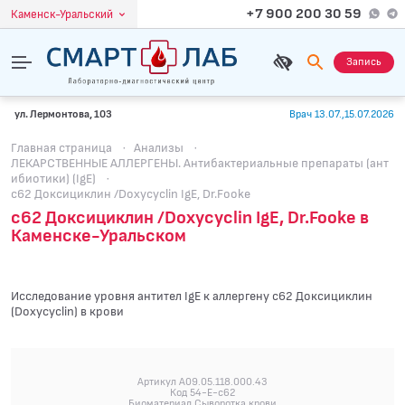
+7 900 200 30 59
Каменск-Уральский
Запись
ул. Лермонтова, 103
Врач 13.07.,15.07.2026
Главная страница
·
Анализы
·
ЛЕКАРСТВЕННЫЕ АЛЛЕРГЕНЫ. Антибактериальные препараты (ант
ибиотики) (IgE)
·
c62 Доксициклин /Doxycyclin IgE, Dr.Fooke
c62 Доксициклин /Doxycyclin IgE, Dr.Fooke в
Каменске-Уральском
Исследование уровня антител IgE к аллергену c62 Доксициклин
(Doxycyclin) в крови
Артикул A09.05.118.000.43
Код 54-E-c62
Биоматериал Сыворотка крови