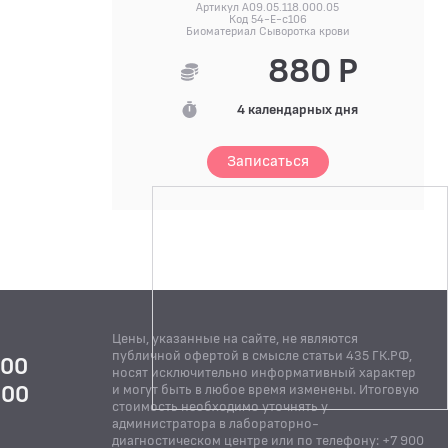
Артикул A09.05.118.000.05
Код 54-E-c106
Биоматериал Сыворотка крови
880 Р
4 календарных дня
Записаться
Цены, указанные на сайте, не являются
публичной офертой в смысле статьи 435 ГК.РФ,
:00
носят исключительно информативный характер
:00
и могут быть в любое время изменены. Итоговую
стоимость необходимо уточнять у
Й
администратора в лабораторно-
диагностическом центре или по телефону: +7 900