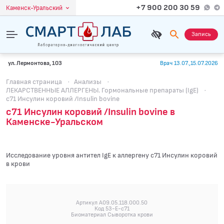
+7 900 200 30 59
Каменск-Уральский
Запись
ул. Лермонтова, 103
Врач 13.07.,15.07.2026
Главная страница
·
Анализы
·
ЛЕКАРСТВЕННЫЕ АЛЛЕРГЕНЫ. Гормональные препараты (IgE)
·
c71 Инсулин коровий /Insulin bovine
c71 Инсулин коровий /Insulin bovine в
Каменске-Уральском
Исследование уровня антител IgE к аллергену c71 Инсулин коровий
в крови
Артикул A09.05.118.000.50
Код 53-E-c71
Биоматериал Сыворотка крови