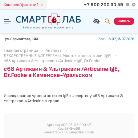
+7 900 200 30 59
Каменск-Уральский
Запись
ул. Лермонтова, 103
Врач 13.07.,15.07.2026
Главная страница
·
Анализы
·
ЛЕКАРСТВЕННЫЕ АЛЛЕРГЕНЫ. Местные анестетики (IgE)
·
c68 Артикаин & Ультракаин /Articaine IgE, Dr.Fooke
c68 Артикаин & Ультракаин /Articaine IgE,
Dr.Fooke в Каменске-Уральском
Исследование уровня антител IgE к аллергену c68 Артикаин &
Ультракаин/Articaine в крови
Артикул A09.05.118.000.47
Код 54-E-c68
Биоматериал Сыворотка крови