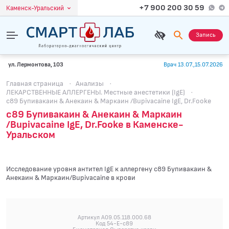
+7 900 200 30 59
Каменск-Уральский
Запись
ул. Лермонтова, 103
Врач 13.07.,15.07.2026
Главная страница
·
Анализы
·
ЛЕКАРСТВЕННЫЕ АЛЛЕРГЕНЫ. Местные анестетики (IgE)
·
c89 Бупивакаин & Анекаин & Маркаин /Bupivacaine IgE, Dr.Fooke
c89 Бупивакаин & Анекаин & Маркаин
/Bupivacaine IgE, Dr.Fooke в Каменске-
Уральском
Исследование уровня антител IgE к аллергену c89 Бупивакаин &
Анекаин & Маркаин/Bupivacaine в крови
Артикул A09.05.118.000.68
Код 54-E-c89