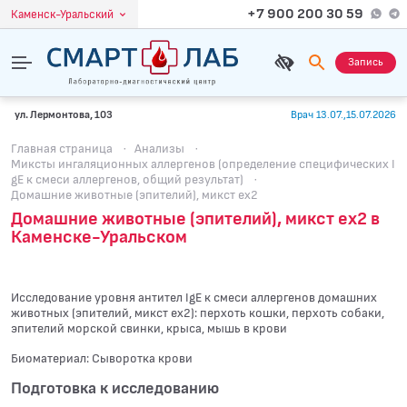
+7 900 200 30 59
Каменск-Уральский
Запись
ул. Лермонтова, 103
Врач 13.07.,15.07.2026
Главная страница
·
Анализы
·
Миксты ингаляционных аллергенов (определение специфических I
gE к смеси аллергенов, общий результат)
·
Домашние животные (эпителий), микст ex2
Домашние животные (эпителий), микст ex2 в
Каменске-Уральском
Исследование уровня антител IgE к смеси аллергенов домашних
животных (эпителий, микст ex2): перхоть кошки, перхоть собаки,
эпителий морской свинки, крыса, мышь в крови
Биоматериал: Сыворотка крови
Подготовка к исследованию