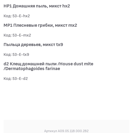
HP1 Домашняя пыль, микст hx2
Код: 53-E-hx2
MP1 Плесневые грибки, микст mx2
Код: 53-E-mx2
Пыльца деревьев, микст tx9
Код: 53-E-tx9
d2 Клещ домашней пыли /House dust mite
/Dermatophagoides farinae
Код: 53-E-d2
Артикул A09.05.118.000.282