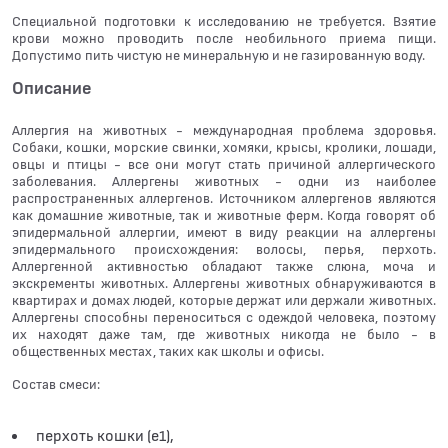
Специальной подготовки к исследованию не требуется. Взятие
крови можно проводить после необильного приема пищи.
Допустимо пить чистую не минеральную и не газированную воду.
Описание
Аллергия на животных - международная проблема здоровья.
Собаки, кошки, морские свинки, хомяки, крысы, кролики, лошади,
овцы и птицы - все они могут стать причиной аллергического
заболевания. Аллергены животных - одни из наиболее
распространенных аллергенов. Источником аллергенов являются
как домашние животные, так и животные ферм. Когда говорят об
эпидермальной аллергии, имеют в виду реакции на аллергены
эпидермального происхождения: волосы, перья, перхоть.
Аллергенной активностью обладают также слюна, моча и
экскременты животных. Аллергены животных обнаруживаются в
квартирах и домах людей, которые держат или держали животных.
Аллергены способны переноситься с одеждой человека, поэтому
их находят даже там, где животных никогда не было - в
общественных местах, таких как школы и офисы.
Состав смеси:
перхоть кошки (е1),