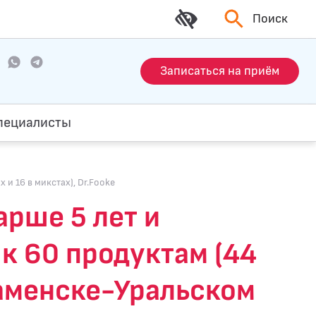
Поиск
Записаться на приём
пециалисты
и 16 в микстах), Dr.Fooke
арше 5 лет и
к 60 продуктам (44
Каменске-Уральском