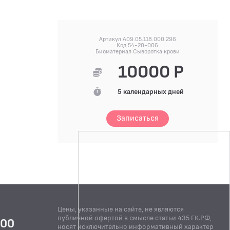
Артикул A09.05.118.000.296
Код 54-20-006
Биоматериал Сыворотка крови
10000 Р
5 календарных дней
Записаться
Цены, указанные на сайте, не являются
публичной офертой в смысле статьи 435 ГК.РФ,
:00
носят исключительно информативный характер