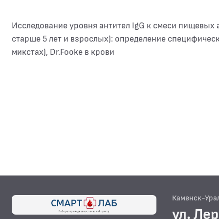
Исследование уровня антител IgG к смеси пищевых 
старше 5 лет и взрослых): определение специфическ
микстах), Dr.Fooke в крови
Каменск-Ура
ул. Ле