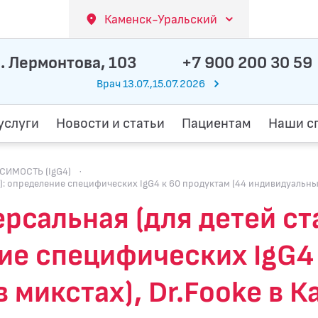
Каменск-Уральский
. Лермонтова, 103
+7 900 200 30 59
Врач 13.07.,15.07.2026
услуги
Новости и статьи
Пациентам
Наши с
ИМОСТЬ (IgG4)
·
): определение специфических IgG4 к 60 продуктам (44 индивидуальных 
рсальная (для детей ст
ие специфических IgG4 
в микстах), Dr.Fooke в 