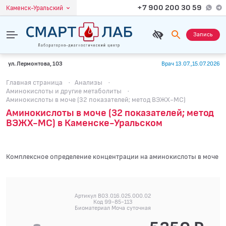
+7 900 200 30 59
Каменск-Уральский
Запись
ул. Лермонтова, 103
Врач 13.07.,15.07.2026
Главная страница
·
Анализы
·
Аминокислоты и другие метаболиты
·
Аминокислоты в моче (32 показателей; метод ВЭЖХ-МС)
Аминокислоты в моче (32 показателей; метод
ВЭЖХ-МС) в Каменске-Уральском
Комплексное определение концентрации на аминокислоты в моче
Артикул B03.016.025.000.02
Код 99-85-113
Биоматериал Моча суточная