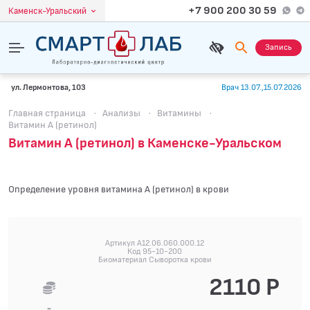
+7 900 200 30 59
Каменск-Уральский
Запись
ул. Лермонтова, 103
Врач 13.07.,15.07.2026
Главная страница
·
Анализы
·
Витамины
·
Витамин А (ретинол)
Витамин А (ретинол) в Каменске-Уральском
Определение уровня витамина А (ретинол) в крови
Артикул A12.06.060.000.12
Код 95-10-200
Биоматериал Сыворотка крови
2110 Р