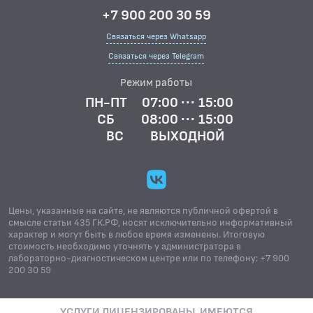
+7 900 200 30 59
Связаться через Whatsapp
Связаться через Telegram
Режим работы
ПН-ПТ
07:00 ··· 15:00
СБ
08:00 ··· 15:00
ВС
ВЫХОДНОЙ
Цены, указанные на сайте, не являются публичной офертой в
смысле статьи 435 ГК.РФ, носят исключительно информативный
характер и могут быть в любое время изменены. Итоговую
стоимость необходимо уточнять у администратора в
лабораторно-диагностическом центре или по телефону: +7 900
200 30 59
УСЛУГИ ЛИЦЕНЗИРОВАНЫ. ИМЕЮТСЯ