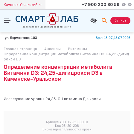
+7 900 200 30 59
Каменск-Уральский
Запись
ул. Лермонтова, 103
Врач 13.07.,15.07.2026
Главная страница
·
Анализы
·
Витамины
·
Определение концентрации метаболита Витамина D3: 24,25-дигид
рокси D3
Определение концентрации метаболита
Витамина D3: 24,25-дигидрокси D3 в
Каменске-Уральском
Исследование уровня 24,25-OH витамина Д в крови
Артикул A09.05.221.000.01
Код 95-20-208
Биоматериал Сыворотка крови