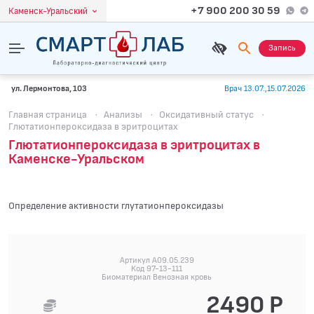
+7 900 200 30 59
Каменск-Уральский
Запись
ул. Лермонтова, 103
Врач 13.07.,15.07.2026
Главная страница
·
Анализы
·
Оксидативный статус
·
Глютатионпероксидаза в эритроцитах
Глютатионпероксидаза в эритроцитах в
Каменске-Уральском
Определение активности глутатионпероксидазы
Артикул A09.05.239
Код 97-13-111
Биоматериал Венозная кровь
2490 Р