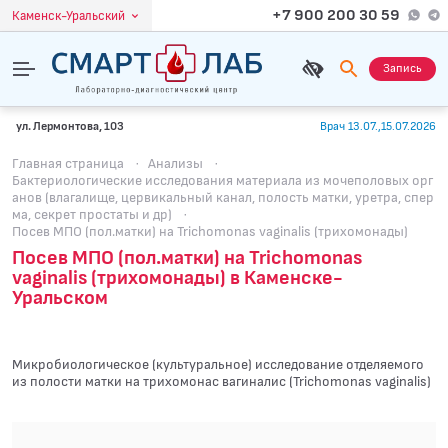
+7 900 200 30 59
Каменск-Уральский
Запись
ул. Лермонтова, 103
Врач 13.07.,15.07.2026
Главная страница
·
Анализы
·
Бактериологические исследования материала из мочеполовых орг
анов (влагалище, цервикальный канал, полость матки, уретра, спер
ма, секрет простаты и др)
·
Посев МПО (пол.матки) на Trichomonas vaginalis (трихомонады)
Посев МПО (пол.матки) на Trichomonas
vaginalis (трихомонады) в Каменске-
Уральском
Микробиологическое (культуральное) исследование отделяемого
из полости матки на трихомонас вагиналис (Trichomonas vaginalis)