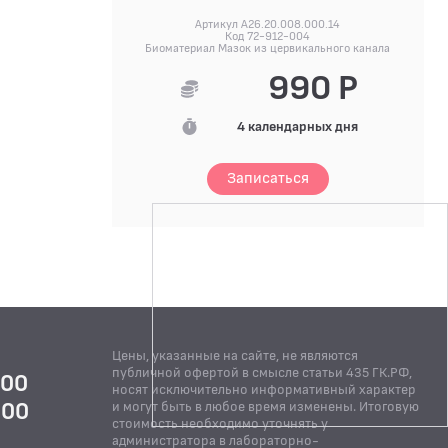
Артикул A26.20.008.000.14
Код 72-912-004
Биоматериал Мазок из цервикального канала
990 Р
4 календарных дня
Записаться
Цены, указанные на сайте, не являются
публичной офертой в смысле статьи 435 ГК.РФ,
:00
носят исключительно информативный характер
:00
и могут быть в любое время изменены. Итоговую
стоимость необходимо уточнять у
Й
администратора в лабораторно-