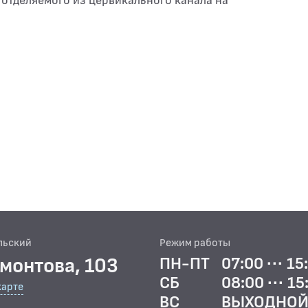
отделяемого из цервикального канала на
льский
Режим работы
рмонтова, 103
ПН-ПТ
07:00 ··· 15
СБ
08:00 ··· 15
карте
ВС
ВЫХОДНО