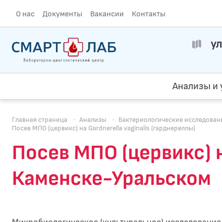
О нас
Документы
Вакансии
Контакты
ул
Анализы и 
Главная страница
·
Анализы
·
Бактериологические исследования
Посев МПО (цервикс) на Gardnerella vaginalis (гарднереллы)
Посев МПО (цервикс) на
Каменске-Уральском