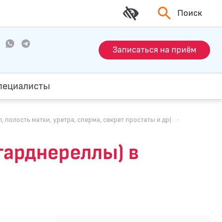
Поиск
Записаться на приём
пециалисты
полость матки, уретра, сперма, секрет простаты и др)
·
(гарднереллы) в