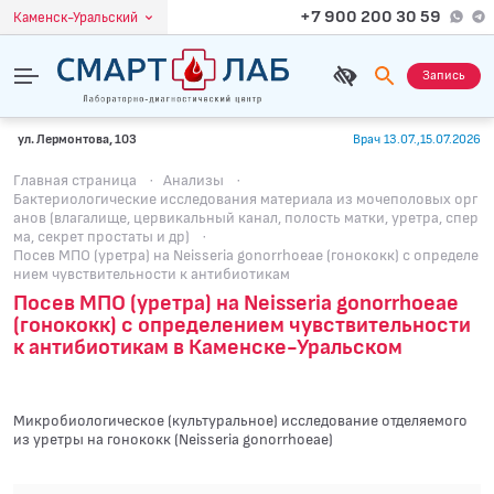
+7 900 200 30 59
Каменск-Уральский
Запись
ул. Лермонтова, 103
Врач 13.07.,15.07.2026
Главная страница
·
Анализы
·
Бактериологические исследования материала из мочеполовых орг
анов (влагалище, цервикальный канал, полость матки, уретра, спер
ма, секрет простаты и др)
·
Посев МПО (уретра) на Neisseria gonorrhoeae (гонококк) с определе
нием чувcтвительности к антибиотикам
Посев МПО (уретра) на Neisseria gonorrhoeae
(гонококк) с определением чувcтвительности
к антибиотикам в Каменске-Уральском
Микробиологическое (культуральное) исследование отделяемого
из уретры на гонококк (Neisseria gonorrhoeae)