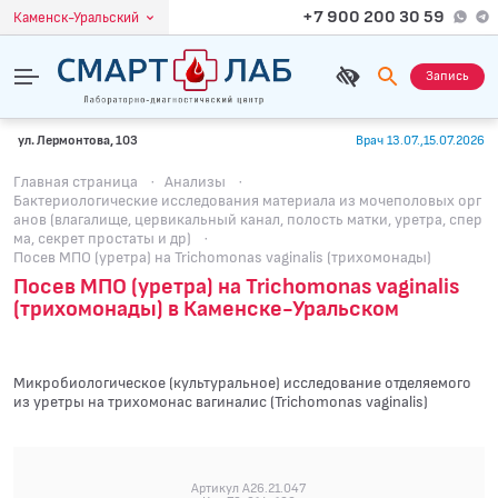
+7 900 200 30 59
Каменск-Уральский
Запись
ул. Лермонтова, 103
Врач 13.07.,15.07.2026
Главная страница
·
Анализы
·
Бактериологические исследования материала из мочеполовых орг
анов (влагалище, цервикальный канал, полость матки, уретра, спер
ма, секрет простаты и др)
·
Посев МПО (уретра) на Trichomonas vaginalis (трихомонады)
Посев МПО (уретра) на Trichomonas vaginalis
(трихомонады) в Каменске-Уральском
Микробиологическое (культуральное) исследование отделяемого
из уретры на трихомонас вагиналис (Trichomonas vaginalis)
Артикул A26.21.047