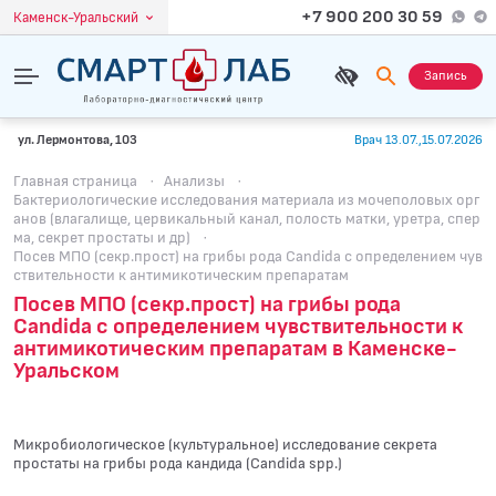
+7 900 200 30 59
Каменск-Уральский
Запись
ул. Лермонтова, 103
Врач 13.07.,15.07.2026
Главная страница
·
Анализы
·
Бактериологические исследования материала из мочеполовых орг
анов (влагалище, цервикальный канал, полость матки, уретра, спер
ма, секрет простаты и др)
·
Посев МПО (секр.прост) на грибы рода Candida с определением чув
ствительности к антимикотическим препаратам
Посев МПО (секр.прост) на грибы рода
Candida с определением чувствительности к
антимикотическим препаратам в Каменске-
Уральском
Микробиологическое (культуральное) исследование секрета
простаты на грибы рода кандида (Candida spp.)