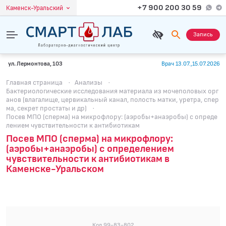
+7 900 200 30 59
Каменск-Уральский
Запись
ул. Лермонтова, 103
Врач 13.07.,15.07.2026
Главная страница
·
Анализы
·
Бактериологические исследования материала из мочеполовых орг
анов (влагалище, цервикальный канал, полость матки, уретра, спер
ма, секрет простаты и др)
·
Посев МПО (сперма) на микрофлору: (аэробы+анаэробы) с опреде
лением чувствительности к антибиотикам
Посев МПО (сперма) на микрофлору:
(аэробы+анаэробы) с определением
чувствительности к антибиотикам в
Каменске-Уральском
Код 99-83-802