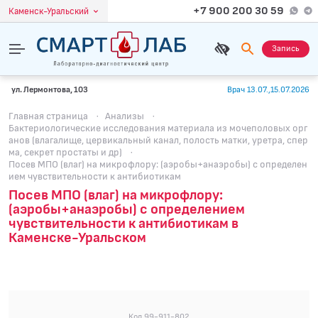
+7 900 200 30 59
Каменск-Уральский
Запись
ул. Лермонтова, 103
Врач 13.07.,15.07.2026
Главная страница
·
Анализы
·
Бактериологические исследования материала из мочеполовых орг
анов (влагалище, цервикальный канал, полость матки, уретра, спер
ма, секрет простаты и др)
·
Посев МПО (влаг) на микрофлору: (аэробы+анаэробы) с определен
ием чувствительности к антибиотикам
Посев МПО (влаг) на микрофлору:
(аэробы+анаэробы) с определением
чувствительности к антибиотикам в
Каменске-Уральском
Код 99-911-802