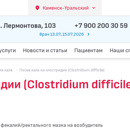
Каменск-Уральский
. Лермонтова, 103
+7 900 200 30 59
Врач 13.07.,15.07.2026
услуги
Новости и статьи
Пациентам
Наши с
ие кала
·
Посев кала на клостридии (Clostridium difficile)
ии (Clostridium difficil
 фекалий/ректального мазка на возбудитель