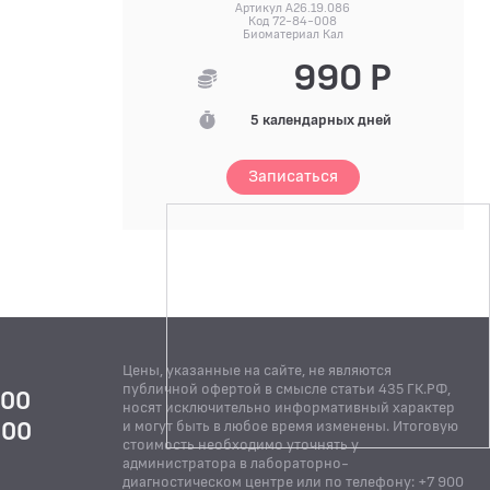
Артикул A26.19.086
Код 72-84-008
Биоматериал Кал
990 Р
5 календарных дней
Записаться
Цены, указанные на сайте, не являются
публичной офертой в смысле статьи 435 ГК.РФ,
:00
носят исключительно информативный характер
:00
и могут быть в любое время изменены. Итоговую
стоимость необходимо уточнять у
Й
администратора в лабораторно-
диагностическом центре или по телефону: +7 900