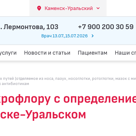
Каменск-Уральский
. Лермонтова, 103
+7 900 200 30 59
Врач 13.07.,15.07.2026
услуги
Новости и статьи
Пациентам
Наши с
утей (отделяемое из носа, пазух, носоглотки, ротоглотки, мазок с ми
 к антибиотикам
икрофлору с определени
нске-Уральском