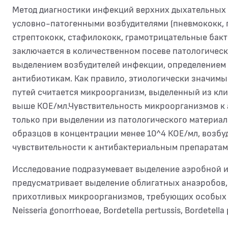
Метод диагностики инфекций верхних дыхательных пу
условно-патогенными возбудителями (пневмококк, 
стрептококк, стафилококк, грамотрицательные бакт
заключается в количественном посеве патологичес
выделением возбудителей инфекции, определением и
антибиотикам. Как правило, этиологически значим
путей считается микроорганизм, выделенный из кли
выше КОЕ/мл.Чувствительность микроорганизмов к
только при выделении из патологического материа
образцов в концентрации менее 10^4 КОЕ/мл, возбу
чувствительности к антибактериальным препаратам
Исследование подразумевает выделение аэробной 
предусматривает выделение облигатных анаэробов, 
прихотливых микроорганизмов, требующих особых ус
Neisseria gonorrhoeae, Bordetella pertussis, Bordetella