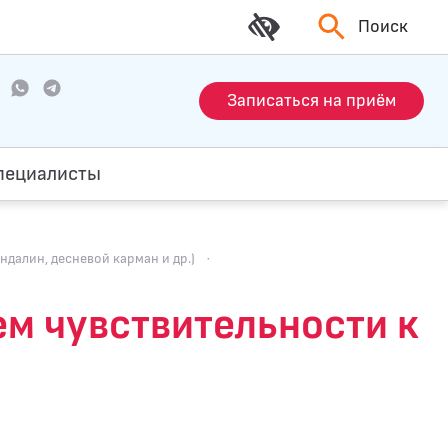
Поиск
Записаться на приём
пециалисты
ндалин, десневой карман и др.)
·
ем чувcтвительности к