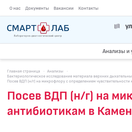
О нас
Документы
Вакансии
Контакты
ул
Анализы и 
Главная страница
·
Анализы
·
Бактериологическое исследование материала верхних дыхательных п
Посев ВДП (н/г) на микрофлору с определением чувcтвительности
Посев ВДП (н/г) на м
антибиотикам в Каме