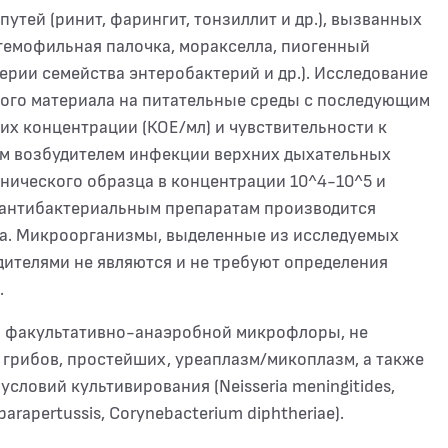
тей (ринит, фарингит, тонзиллит и др.), вызванных
гемофильная палочка, моракселла, пиогенный
ерии семейства энтеробактерий и др.). Исследование
кого материала на питательные среды с последующим
х концентрации (КОЕ/мл) и чувствительности к
ым возбудителем инфекции верхних дыхательных
нического образца в концентрации 10^4-10^5 и
 антибактериальным препаратам производится
ла. Микроорганизмы, выделенные из исследуемых
дителями не являются и не требуют определения
.
и факультативно-анаэробной микрофлоры, не
грибов, простейших, уреаплазм/микоплазм, а также
ловий культивирования (Neisseria meningitides,
 parapertussis, Corynebacterium diphtheriae).