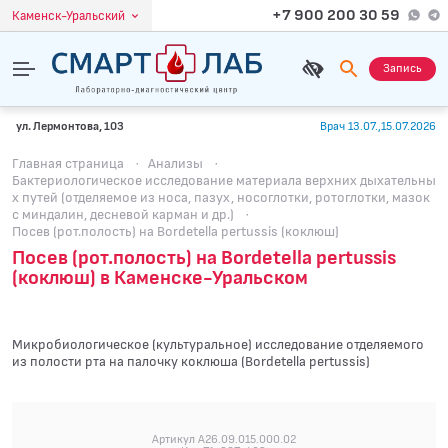
+7 900 200 30 59
Каменск-Уральский
Запись
ул. Лермонтова, 103
Врач 13.07.,15.07.2026
Главная страница
·
Анализы
·
Бактериологическое исследование материала верхних дыхательны
х путей (отделяемое из носа, пазух, носоглотки, ротоглотки, мазок
с миндалин, десневой карман и др.)
·
Посев (рот.полость) на Bordetella pertussis (коклюш)
Посев (рот.полость) на Bordetella pertussis
(коклюш) в Каменске-Уральском
Микробиологическое (культуральное) исследование отделяемого
из полости рта на палочку коклюша (Bordetella pertussis)
Артикул A26.09.015.000.02