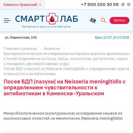
+7 900 200 30 59
Каменск-Уральский
Запись
ул. Лермонтова, 103
Врач 13.07.,15.07.2026
Главная страница
·
Анализы
·
Бактериологическое исследование материала верхних дыхательны
х путей (отделяемое из носа, пазух, носоглотки, ротоглотки, мазок
с миндалин, десневой карман и др.)
·
Посев ВДП (пазухи) на Neisseria meningitidis с определением чувcтв
ительности к антибиотикам
Посев ВДП (пазухи) на Neisseria meningitidis с
определением чувcтвительности к
антибиотикам в Каменске-Уральском
Микробиологическое (культуральное) исследование смывов из
околоносовых полостей на менингококк (Neisseria meningitidis)