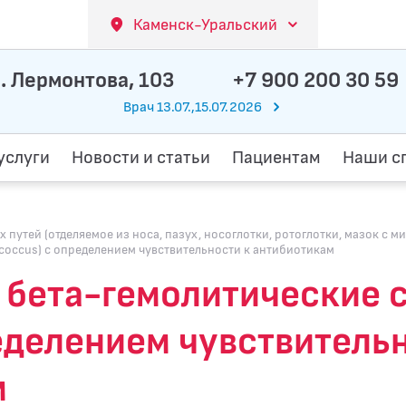
Каменск-Уральский
. Лермонтова, 103
+7 900 200 30 59
Врач 13.07.,15.07.2026
услуги
Новости и статьи
Пациентам
Наши с
утей (отделяемое из носа, пазух, носоглотки, ротоглотки, мазок с ми
ococcus) с определением чувcтвительности к антибиотикам
а бета-гемолитические 
ределением чувcтвитель
м