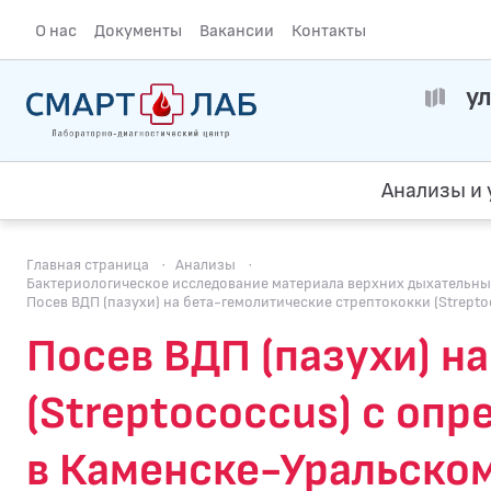
О нас
Документы
Вакансии
Контакты
ул
Анализы и 
Главная страница
·
Анализы
·
Бактериологическое исследование материала верхних дыхательных п
Посев ВДП (пазухи) на бета-гемолитические стрептококки (Strept
Посев ВДП (пазухи) н
(Streptococcus) с оп
в Каменске-Уральско