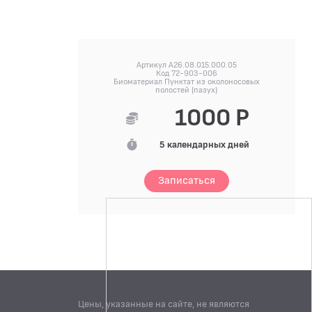
Артикул A26.08.015.000.05
Код 72-903-006
Биоматериал Пунктат из околоносовых
полостей (пазух)
1000 Р
5 календарных дней
Записаться
Цены, указанные на сайте, не являются