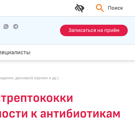
Поиск
Записаться на приём
пециалисты
ндалин, десневой карман и др.)
·
стрептококки
ности к антибиотикам