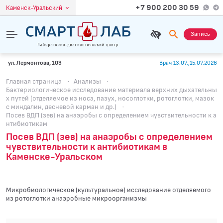
+7 900 200 30 59
Каменск-Уральский
Запись
ул. Лермонтова, 103
Врач 13.07.,15.07.2026
Главная страница
·
Анализы
·
Бактериологическое исследование материала верхних дыхательны
х путей (отделяемое из носа, пазух, носоглотки, ротоглотки, мазок
с миндалин, десневой карман и др.)
·
Посев ВДП (зев) на анаэробы с определением чувcтвительности к а
нтибиотикам
Посев ВДП (зев) на анаэробы с определением
чувcтвительности к антибиотикам в
Каменске-Уральском
Микробиологическое (культуральное) исследование отделяемого
из ротоглотки анаэробные микроорганизмы