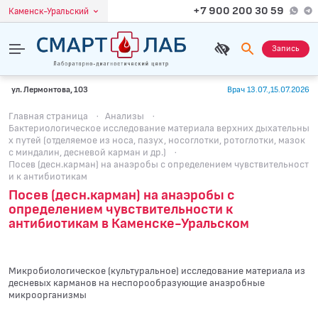
+7 900 200 30 59
Каменск-Уральский
Запись
ул. Лермонтова, 103
Врач 13.07.,15.07.2026
Главная страница
·
Анализы
·
Бактериологическое исследование материала верхних дыхательны
х путей (отделяемое из носа, пазух, носоглотки, ротоглотки, мазок
с миндалин, десневой карман и др.)
·
Посев (десн.карман) на анаэробы с определением чувcтвительност
и к антибиотикам
Посев (десн.карман) на анаэробы с
определением чувcтвительности к
антибиотикам в Каменске-Уральском
Микробиологическое (культуральное) исследование материала из
десневых карманов на неспорообразующие анаэробные
микроорганизмы