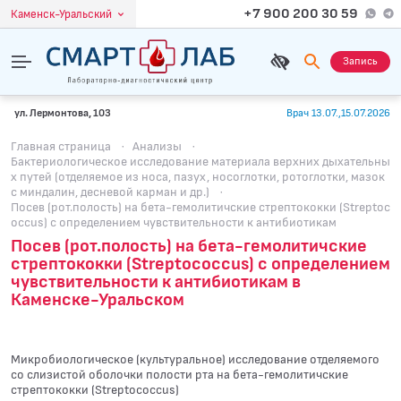
+7 900 200 30 59
Каменск-Уральский
Запись
ул. Лермонтова, 103
Врач 13.07.,15.07.2026
Главная страница
·
Анализы
·
Бактериологическое исследование материала верхних дыхательны
х путей (отделяемое из носа, пазух, носоглотки, ротоглотки, мазок
с миндалин, десневой карман и др.)
·
Посев (рот.полость) на бета-гемолитичские стрептококки (Streptoc
occus) с определением чувcтвительности к антибиотикам
Посев (рот.полость) на бета-гемолитичские
стрептококки (Streptococcus) с определением
чувcтвительности к антибиотикам в
Каменске-Уральском
Микробиологическое (культуральное) исследование отделяемого
со слизистой оболочки полости рта на бета-гемолитичские
стрептококки (Streptococcus)