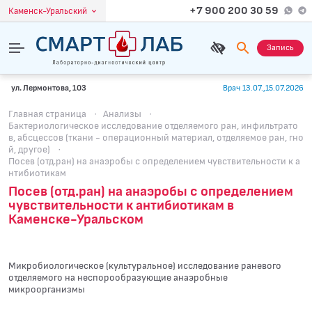
+7 900 200 30 59
Каменск-Уральский
Запись
ул. Лермонтова, 103
Врач 13.07.,15.07.2026
Главная страница
·
Анализы
·
Бактериологическое исследование отделяемого ран, инфильтрато
в, абсцессов (ткани - операционный материал, отделяемое ран, гно
й, другое)
·
Посев (отд.ран) на анаэробы с определением чувcтвительности к а
нтибиотикам
Посев (отд.ран) на анаэробы с определением
чувcтвительности к антибиотикам в
Каменске-Уральском
Микробиологическое (культуральное) исследование раневого
отделяемого на неспорообразующие анаэробные
микроорганизмы